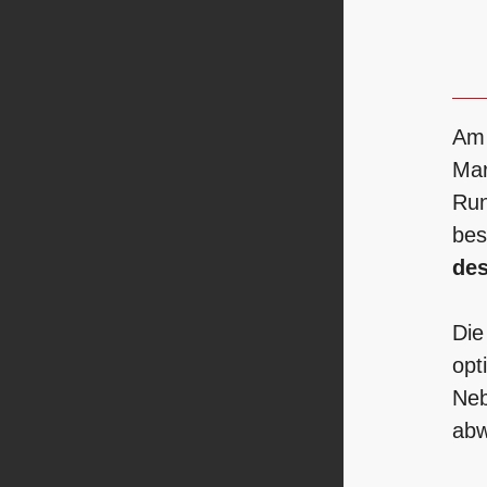
A
Mar
Run
bes
des
Die
opt
Neb
abw