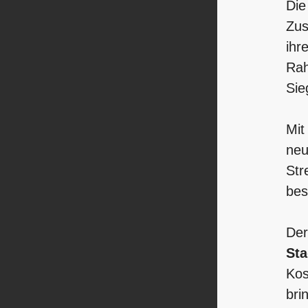
Di
Zus
ihr
Rah
Sie
Mit
neu
Str
bes
Der
Sta
Kos
bri