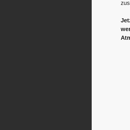
zu
Jet
wen
Atm